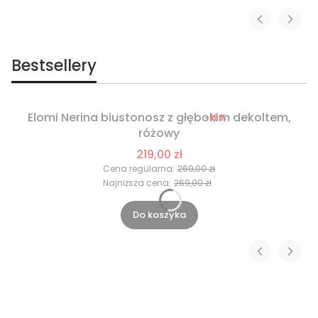
Bestsellery
Elomi Nerina biustonosz z głębokim dekoltem,
-19%
Okazja
różowy
Nowość
219,00 zł
Cena regularna:
269,00 zł
Najniższa cena:
269,00 zł
Do koszyka