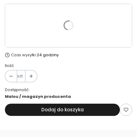
Wybierz wariant produktu:
*
Rozmiar strój kąpielowy figi
Wybierz
Czas wysyłki:
24 godziny
Ilość
szt.
Dostępność:
Malou / magazyn producenta
Dodaj do koszyka