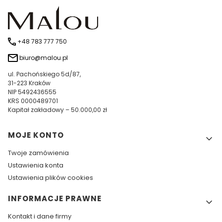
+48 783 777 750
biuro@malou.pl
ul. Pachońskiego 5d/87,
31-223 Kraków
NIP 5492436555
KRS 0000489701
Kapitał zakładowy – 50.000,00 zł
Linki w stopce
MOJE KONTO
Twoje zamówienia
Ustawienia konta
Ustawienia plików cookies
INFORMACJE PRAWNE
Kontakt i dane firmy