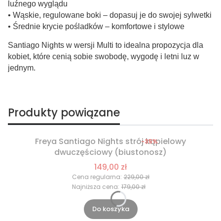
luźnego wyglądu
• Wąskie, regulowane boki – dopasuj je do swojej sylwetki
• Średnie krycie pośladków – komfortowe i stylowe
Santiago Nights w wersji Multi to idealna propozycja dla
kobiet, które cenią sobie swobodę, wygodę i letni luz w
jednym.
Produkty powiązane
Freya Santiago Nights strój kąpielowy
-35%
Okazja
dwuczęściowy (biustonosz)
149,00 zł
Cena regularna:
229,00 zł
Najniższa cena:
179,00 zł
Do koszyka