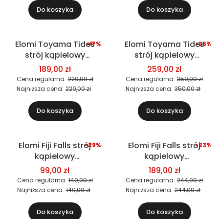
Do koszyka
Do koszyka
Elomi Toyama Tides
Elomi Toyama Tides
-17%
-26%
Okazja
Okazja
strój kąpielowy
strój kąpielowy
dwuczęściowy
jednoczęściowy
189,00 zł
259,00 zł
(biustonosz)
Cena regularna:
229,00 zł
Cena regularna:
350,00 zł
Najniższa cena:
229,00 zł
Najniższa cena:
350,00 zł
Do koszyka
Do koszyka
Elomi Fiji Falls strój
Elomi Fiji Falls strój
-29%
-23%
Okazja
Okazja
kąpielowy
kąpielowy
Nowość
dwuczęściowy (figi)
dwuczęściowy
99,00 zł
189,00 zł
(biustonosz)
Cena regularna:
140,00 zł
Cena regularna:
244,00 zł
Najniższa cena:
140,00 zł
Najniższa cena:
244,00 zł
Do koszyka
Do koszyka