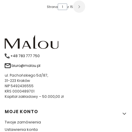
Strona
z 15
+48 783 777 750
biuro@malou.pl
ul. Pachońskiego 5d/87,
31-223 Kraków
NIP 5492436555
KRS 0000489701
Kapitał zakładowy – 50.000,00 zł
Linki w stopce
MOJE KONTO
Twoje zamówienia
Ustawienia konta