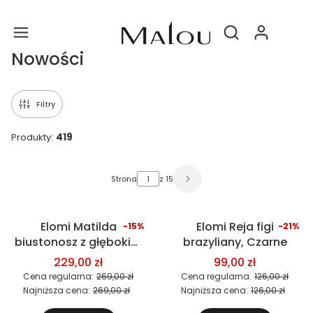
Produ
Otwórz wyszukiwa
Nowości
Filtry
Produkty:
419
Lista produktów
Strona
z 15
Elomi Matilda
Elomi Reja figi
-15%
-21%
Okazja
Okazja
biustonosz z głębokim
brazyliany, Czarne
dekoltem, koralowy
229,00 zł
99,00 zł
Cena regularna:
269,00 zł
Cena regularna:
126,00 zł
Najniższa cena:
269,00 zł
Najniższa cena:
126,00 zł