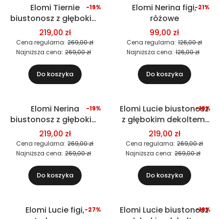
Elomi Tiernie
Elomi Nerina figi,
-19%
-21%
Okazja
Okazja
biustonosz z głębokim
różowe
Nowość
dekoltem, czerwony
219,00 zł
99,00 zł
Cena regularna:
269,00 zł
Cena regularna:
126,00 zł
Najniższa cena:
269,00 zł
Najniższa cena:
126,00 zł
Do koszyka
Do koszyka
Elomi Nerina
Elomi Lucie biustonosz
-19%
-19%
Okazja
Okazja
biustonosz z głębokim
z głębokim dekoltem,
Nowość
Nowość
dekoltem, różowy
granatowy
219,00 zł
219,00 zł
Cena regularna:
269,00 zł
Cena regularna:
269,00 zł
Najniższa cena:
269,00 zł
Najniższa cena:
269,00 zł
Do koszyka
Do koszyka
Elomi Lucie figi,
Elomi Lucie biustonosz
-27%
-19%
Okazja
Okazja