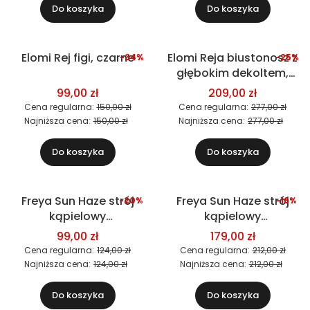
Do koszyka
Do koszyka
Elomi Rej figi, czarne
Elomi Reja biustonosz z
-34%
-25%
Okazja
Okazja
głębokim dekoltem,
Nowość
czarny
99,00 zł
209,00 zł
Cena regularna:
150,00 zł
Cena regularna:
277,00 zł
Najniższa cena:
150,00 zł
Najniższa cena:
277,00 zł
Do koszyka
Do koszyka
Freya Sun Haze strój
Freya Sun Haze strój
-20%
-16%
Okazja
Okazja
kąpielowy
kąpielowy
Nowość
dwuczęściowy (figi)
dwuczęściowy
99,00 zł
179,00 zł
(biustonosz)
Cena regularna:
124,00 zł
Cena regularna:
212,00 zł
Najniższa cena:
124,00 zł
Najniższa cena:
212,00 zł
Do koszyka
Do koszyka