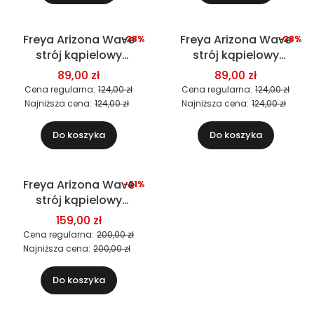
Freya Arizona Wave
Freya Arizona Wave
-28%
-28%
Okazja
Okazja
strój kąpielowy
strój kąpielowy
dwuczęściowy (figi)
dwuczęściowy (figi)
89,00 zł
89,00 zł
Cena regularna:
124,00 zł
Cena regularna:
124,00 zł
Najniższa cena:
124,00 zł
Najniższa cena:
124,00 zł
Do koszyka
Do koszyka
Freya Arizona Wave
-21%
Okazja
strój kąpielowy
dwuczęściowy
159,00 zł
(biustonosz)
Cena regularna:
200,00 zł
Najniższa cena:
200,00 zł
Do koszyka