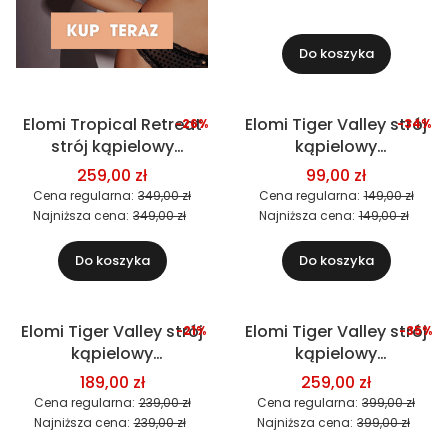
Do koszyka
Elomi Tropical Retreat
Elomi Tiger Valley strój
-26%
-34%
Okazja
Okazja
strój kąpielowy
kąpielowy
jednoczęściowy
dwuczęściowy (figi)
259,00 zł
99,00 zł
Cena regularna:
349,00 zł
Cena regularna:
149,00 zł
Najniższa cena:
349,00 zł
Najniższa cena:
149,00 zł
Do koszyka
Do koszyka
Elomi Tiger Valley strój
Elomi Tiger Valley strój
-21%
-35%
Okazja
Okazja
kąpielowy
kąpielowy
Nowość
dwuczęściowy
jednoczęściowy
189,00 zł
259,00 zł
(biustonosz)
Cena regularna:
239,00 zł
Cena regularna:
399,00 zł
Najniższa cena:
239,00 zł
Najniższa cena:
399,00 zł