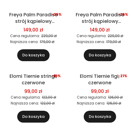
Freya Palm Paradise
Freya Palm Paradise
-35%
-35%
Okazja
Okazja
strój kąpielowy
strój kąpielowy
Nowość
dwuczęściowy
dwuczęściowy
149,00 zł
149,00 zł
(biustonosz)
(biustonosz)
Cena regularna:
229,00 zł
Cena regularna:
229,00 zł
Najniższa cena:
179,00 zł
Najniższa cena:
179,00 zł
Do koszyka
Do koszyka
Elomi Tiernie stringi,
Elomi Tiernie figi,
-19%
-21%
Okazja
Okazja
czerwone
czerwone
99,00 zł
99,00 zł
Cena regularna:
122,00 zł
Cena regularna:
126,00 zł
Najniższa cena:
122,00 zł
Najniższa cena:
126,00 zł
Do koszyka
Do koszyka