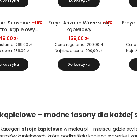
o koszyka
Do koszyka
sie Sunshine
Freya Arizona Wave strój
Freya
-45%
-21%
Okazja
Okazja
trój kąpielowy
kąpielowy
częściowy
dwuczęściowy
d
49,00 zł
159,00 zł
ustonosz)
(biustonosz)
(
ularna:
269,00 zł
Cena regularna:
200,00 zł
Cena 
a cena:
189,00 zł
Najniższa cena:
200,00 zł
Najni
o koszyka
Do koszyka
 kąpielowe – modne fasony dla każdej 
kategorii
stroje kąpielowe
w malou.pl – miejscu, gdzie styl
strojów kąpielowych, które podkreślają kobiecą sylwetkę i 