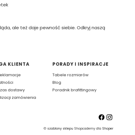
etek
gląda, ale też daje pewność siebie. Odkryj naszą
GA KLIENTA
PORADY I INSPIRACJE
 reklamacje
Tabele rozmiarów
atności
Blog
 czas dostawy
Poradnik brafittingowy
lizacji zamówienia
©
szablony sklepu
Shopcademy dla
Shoper