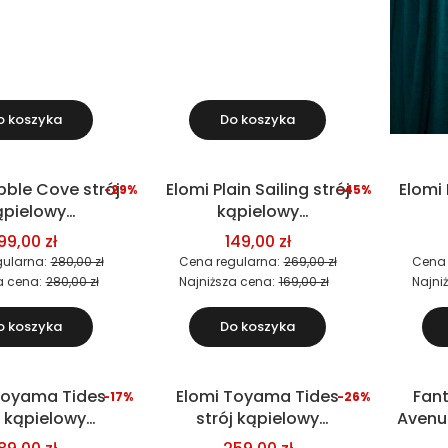
o koszyka
Do koszyka
bble Cove strój
Elomi Plain Sailing strój
Elomi 
-29%
-45%
Okazja
Okazja
ąpielowy
kąpielowy
częściowy
dwuczęściowy
d
99,00 zł
149,00 zł
ustonosz)
(biustonosz)
(
ularna:
280,00 zł
Cena regularna:
269,00 zł
Cena 
a cena:
280,00 zł
Najniższa cena:
169,00 zł
Najni
o koszyka
Do koszyka
Toyama Tides
Elomi Toyama Tides
Fant
-17%
-26%
Okazja
j kąpielowy
strój kąpielowy
Avenue
częściowy
jednoczęściowy
d