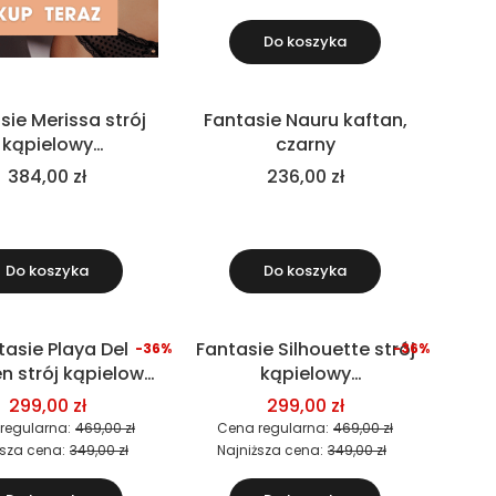
Do koszyka
sie Merissa strój
Fantasie Nauru kaftan,
kąpielowy
czarny
zęściowy, czarny
384,00 zł
236,00 zł
Do koszyka
Do koszyka
tasie Playa Del
Fantasie Silhouette strój
-36%
-36%
Okazja
 strój kąpielowy
kąpielowy
dnoczęściowy
jednoczęściowy
299,00 zł
299,00 zł
regularna:
469,00 zł
Cena regularna:
469,00 zł
ższa cena:
349,00 zł
Najniższa cena:
349,00 zł