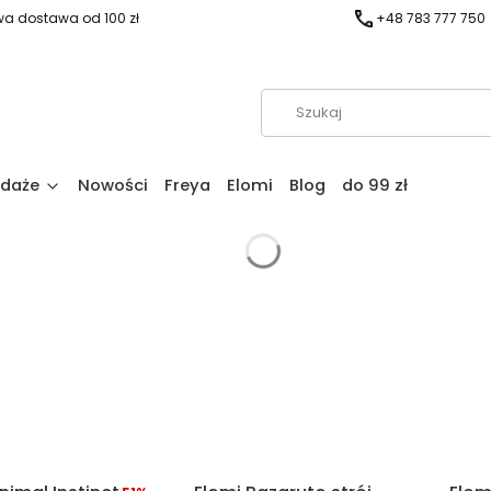
a dostawa od 100 zł
+48 783 777 750
daże
Nowości
Freya
Elomi
Blog
do 99 zł
duktów