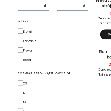
Freya A
Okazja
stró
zł
zł
dwu
(bi
Cena reg
MARKA
Najniższ
Marka
Elomi
D
Fantasie
Freya
Elomi F
Okazja
k
Lisca
jedn
2
Cena re
ROZMIAR STRÓJ KĄPIELOWY FIGI
Najniższ
Rozmiar strój kąpielowy figi
XS
S
M