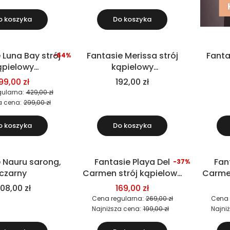
o koszyka
Do koszyka
 Luna Bay strój
Fantasie Merissa strój
Fanta
-54%
Nowość
ąpielowy
kąpielowy
ściowy, czarny
dwuczęściowy
jednoc
99,00 zł
192,00 zł
(biustonosz)
ularna:
429,00 zł
a cena:
299,00 zł
o koszyka
Do koszyka
 Nauru sarong,
Fantasie Playa Del
Fan
-37%
Okazja
Okazja
czarny
Carmen strój kąpielowy
Carmen
dwuczęściowy
je
08,00 zł
169,00 zł
(biustonosz)
Cena regularna:
269,00 zł
Cena 
Najniższa cena:
199,00 zł
Najni