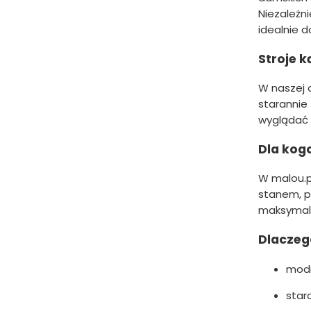
Niezależn
idealnie 
Stroje k
W naszej 
starannie
wyglądać 
Dla kog
W malou.
stanem, po
maksymaln
Dlaczeg
modn
star