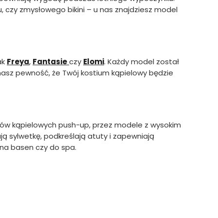
, czy zmysłowego bikini – u nas znajdziesz model
ak
Freya
,
Fantasie
czy
Elomi
. Każdy model został
 masz pewność, że Twój kostium kąpielowy będzie
jów kąpielowych push-up, przez modele z wysokim
ją sylwetkę, podkreślają atuty i zapewniają
 na basen czy do spa.