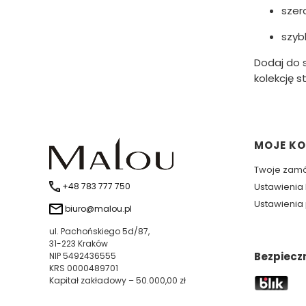
szer
szyb
Dodaj do s
kolekcję s
Linki 
MOJE K
Twoje zam
+48 783 777 750
Ustawienia
Ustawienia 
biuro@malou.pl
ul. Pachońskiego 5d/87,
31-223 Kraków
Bezpiecz
NIP 5492436555
KRS 0000489701
Kapitał zakładowy – 50.000,00 zł