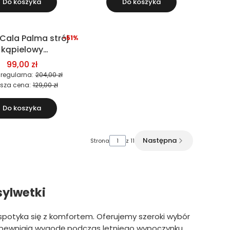
Do koszyka
Do koszyka
 Cala Palma strój
-51%
kąpielowy
wuczęściowy
99,00 zł
biustonosz)
regularna:
204,00 zł
ższa cena:
129,00 zł
Do koszyka
Następna
Strona
z 11
sylwetki
 spotyka się z komfortem. Oferujemy szeroki wybór
zapewniają wygodę podczas letniego wypoczynku.