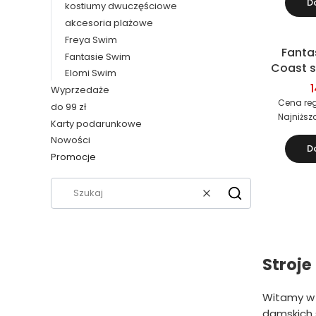
D
kostiumy dwuczęściowe
akcesoria plażowe
Freya Swim
Fanta
Okazja
Fantasie Swim
Coast s
Elomi Swim
dwu
1
Wyprzedaże
(bi
Cena reg
do 99 zł
Najniższ
Karty podarunkowe
Nowości
D
Promocje
Koniec menu
Wyczyść
Szukaj
Stroje
Witamy w 
damskich 