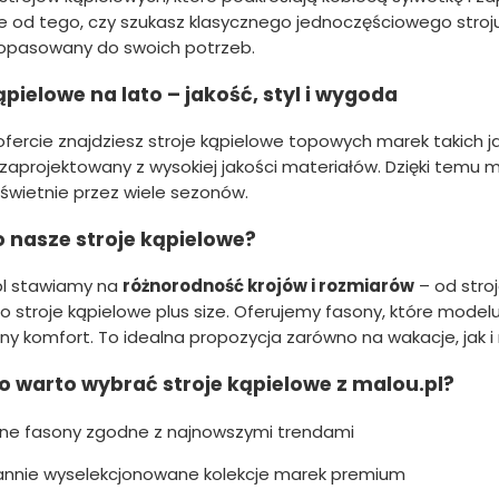
ie od tego, czy szukasz klasycznego jednoczęściowego stroju
dopasowany do swoich potrzeb.
ąpielowe na lato – jakość, styl i wygoda
ofercie znajdziesz stroje kąpielowe topowych marek takich j
 zaprojektowany z wysokiej jakości materiałów. Dzięki temu
świetnie przez wiele sezonów.
o nasze stroje kąpielowe?
pl stawiamy na
różnorodność krojów i rozmiarów
– od stro
 stroje kąpielowe plus size. Oferujemy fasony, które modelu
y komfort. To idealna propozycja zarówno na wakacje, jak i
o warto wybrać stroje kąpielowe z malou.pl?
e fasony zgodne z najnowszymi trendami
annie wyselekcjonowane kolekcje marek premium