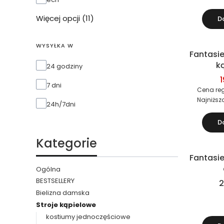
Więcej opcji (11)
D
WYSYŁKA W
Fantasie
Okazja
k
Wysyłka w
24 godziny
jednoczę
1
7 dni
Cena reg
Najniższ
24h/7dni
D
Kategorie
Fantasie
Ogólna
BESTSELLERY
2
Bielizna damska
Stroje kąpielowe
kostiumy jednoczęściowe