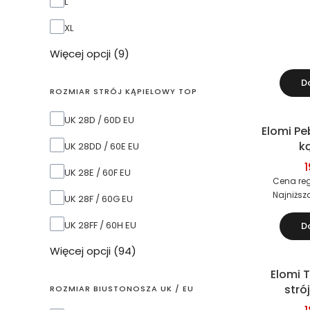
L
XL
Więcej opcji (9)
D
ROZMIAR STRÓJ KĄPIELOWY TOP
Rozmiar strój kąpielowy TOP
UK 28D / 60D EU
Elomi Pe
Okazja
k
UK 28DD / 60E EU
dwu
1
UK 28E / 60F EU
(bi
Cena reg
Najniższ
UK 28F / 60G EU
UK 28FF / 60H EU
D
Więcej opcji (94)
Elomi 
Okazja
stró
ROZMIAR BIUSTONOSZA UK / EU
dwu