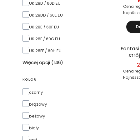
1
Rozmiar biustonosza UK / EU
UK 28D / 60D EU
(bi
Cena reg
Najniższ
UK 28DD / 60E EU
D
UK 28E / 60F EU
UK 28F / 60G EU
Fantasi
Okazja
UK 28FF / 60H EU
stró
dwu
Więcej opcji (146)
2
(bi
Cena reg
Najniższ
KOLOR
kolor
czarny
brązowy
beżowy
biały
ecri