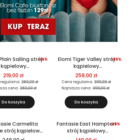
Plain Sailing strój
Elomi Tiger Valley strój
-16%
-35%
Okazja
kąpielowy
kąpielowy
wuczęściowy
jednoczęściowy
219,00 zł
259,00 zł
biustonosz)
regularna:
260,00 zł
Cena regularna:
399,00 zł
ższa cena:
260,00 zł
Najniższa cena:
399,00 zł
Do koszyka
Do koszyka
asie Carmelita
Fantasie East Hampton
-29%
Okazja
 strój kąpielowy
strój kąpielowy
wuczęściowy
dwuczęściowy