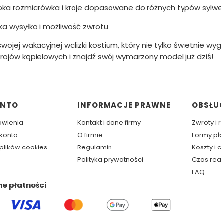
oka rozmiarówka i kroje dopasowane do różnych typów sylw
ka wysyłka i możliwość zwrotu
wojej wakacyjnej walizki kostium, który nie tylko świetnie wy
trojów kąpielowych i znajdź swój wymarzony model już dziś!
w stopce
ONTO
INFORMACJE PRAWNE
OBSŁU
ówienia
Kontakt i dane firmy
Zwroty i
 konta
O firmie
Formy pł
plików cookies
Regulamin
Koszty i
Polityka prywatności
Czas rea
FAQ
ne płatności