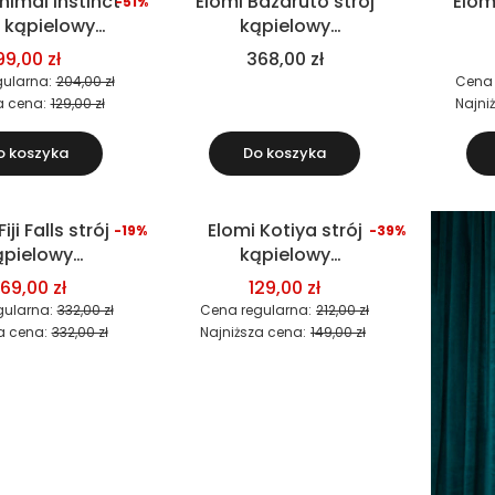
nimal Instinct
Elomi Bazaruto strój
Elom
-51%
Okazja
j kąpielowy
kąpielowy
częściowy
jednoczęściowy, czarny
je
99,00 zł
368,00 zł
ustonosz)
ularna:
204,00 zł
Cena 
a cena:
129,00 zł
Najni
o koszyka
Do koszyka
iji Falls strój
Elomi Kotiya strój
-19%
-39%
Okazja
ąpielowy
kąpielowy
oczęściowy
dwuczęściowy
69,00 zł
129,00 zł
(biustonosz)
gularna:
332,00 zł
Cena regularna:
212,00 zł
a cena:
332,00 zł
Najniższa cena:
149,00 zł