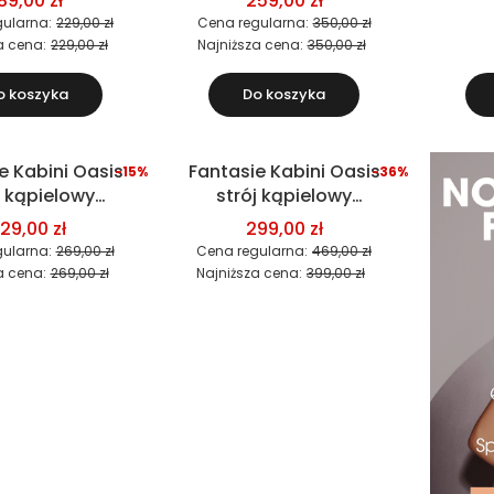
89,00 zł
259,00 zł
ustonosz)
(
ularna:
229,00 zł
Cena regularna:
350,00 zł
a cena:
229,00 zł
Najniższa cena:
350,00 zł
o koszyka
Do koszyka
e Kabini Oasis
Fantasie Kabini Oasis
-15%
-36%
Okazja
j kąpielowy
strój kąpielowy
częściowy
jednoczęściowy
29,00 zł
299,00 zł
ustonosz)
ularna:
269,00 zł
Cena regularna:
469,00 zł
a cena:
269,00 zł
Najniższa cena:
399,00 zł