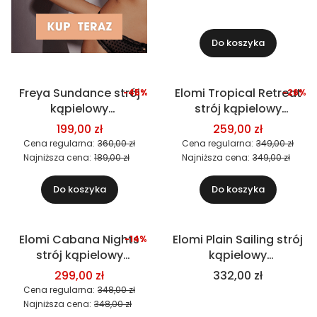
Do koszyka
Freya Sundance strój
Elomi Tropical Retreat
-45%
-26%
Okazja
Okazja
kąpielowy
strój kąpielowy
jednoczęściowy
jednoczęściowy
199,00 zł
259,00 zł
Cena regularna:
360,00 zł
Cena regularna:
349,00 zł
Najniższa cena:
189,00 zł
Najniższa cena:
349,00 zł
Do koszyka
Do koszyka
Elomi Cabana Nights
Elomi Plain Sailing strój
-14%
Okazja
strój kąpielowy
kąpielowy
jednoczęściowy
jednoczęściowy
299,00 zł
332,00 zł
Cena regularna:
348,00 zł
Najniższa cena:
348,00 zł