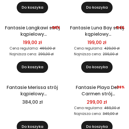
Do koszyka
Do koszyka
Fantasie Langkawi strój
Fantasie Luna Bay strój
-58%
-54%
Okazja
Okazja
kąpielowy
kąpielowy
jednoczęściowy
jednoczęściowy, czarny
199,00 zł
199,00 zł
Cena regularna:
469,00 zł
Cena regularna:
429,00 zł
Najniższa cena:
299,00 zł
Najniższa cena:
299,00 zł
Do koszyka
Do koszyka
Fantasie Merissa strój
Fantasie Playa Del
-36%
Okazja
kąpielowy
Carmen strój
jednoczęściowy, czarny
kąpielowy
384,00 zł
299,00 zł
jednoczęściowy
Cena regularna:
469,00 zł
Najniższa cena:
349,00 zł
Do koszyka
Do koszyka