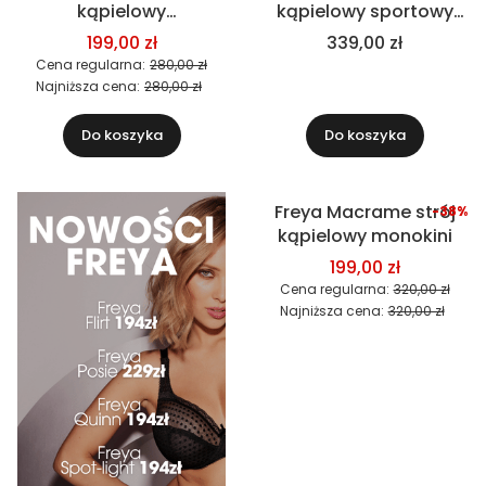
kąpielowy
kąpielowy sportowy
jednoczęściowy
jednoczęściowy
199,00 zł
339,00 zł
Cena regularna:
280,00 zł
Najniższa cena:
280,00 zł
Do koszyka
Do koszyka
Freya Macrame strój
-38%
Okazja
kąpielowy monokini
199,00 zł
Cena regularna:
320,00 zł
Najniższa cena:
320,00 zł