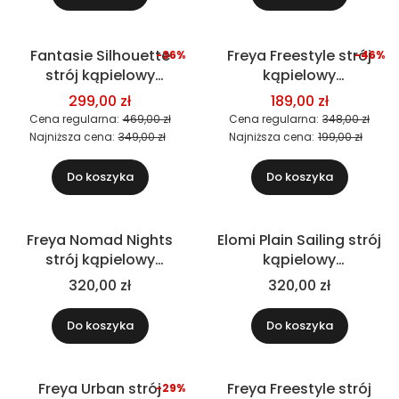
Fantasie Silhouette
Freya Freestyle strój
-36%
-46%
Okazja
Okazja
strój kąpielowy
kąpielowy
jednoczęściowy
jednoczęściowy, czarny
299,00 zł
189,00 zł
Cena regularna:
469,00 zł
Cena regularna:
348,00 zł
Najniższa cena:
349,00 zł
Najniższa cena:
199,00 zł
Do koszyka
Do koszyka
Freya Nomad Nights
Elomi Plain Sailing strój
strój kąpielowy
kąpielowy
jednoczęściowy, czarny
jednoczęściowy
320,00 zł
320,00 zł
Do koszyka
Do koszyka
Freya Urban strój
Freya Freestyle strój
-29%
Okazja