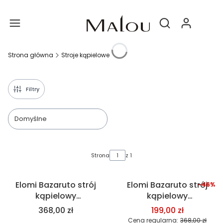
Produ
Otwórz wyszukiwa
Strona główna
Stroje kąpielowe
Filtry
Domyślne
Lista produktów
Strona
z 1
Elomi Bazaruto strój
Elomi Bazaruto strój
-46%
Okazja
kąpielowy
kąpielowy
jednoczęściowy, czarny
jednoczęściowy,
368,00 zł
199,00 zł
niebieski
Cena regularna:
368,00 zł