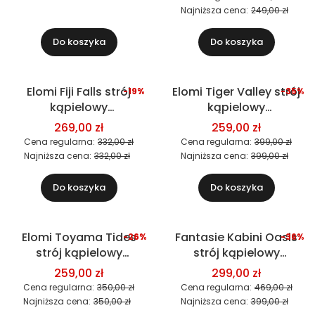
Najniższa cena:
249,00 zł
Do koszyka
Do koszyka
Elomi Fiji Falls strój
Elomi Tiger Valley strój
-19%
-35%
Okazja
Okazja
kąpielowy
kąpielowy
jednoczęściowy
jednoczęściowy
269,00 zł
259,00 zł
Cena regularna:
332,00 zł
Cena regularna:
399,00 zł
Najniższa cena:
332,00 zł
Najniższa cena:
399,00 zł
Do koszyka
Do koszyka
Elomi Toyama Tides
Fantasie Kabini Oasis
-26%
-36%
Okazja
Okazja
strój kąpielowy
strój kąpielowy
jednoczęściowy
jednoczęściowy
259,00 zł
299,00 zł
Cena regularna:
350,00 zł
Cena regularna:
469,00 zł
Najniższa cena:
350,00 zł
Najniższa cena:
399,00 zł