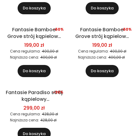
Do koszyka
Do koszyka
Fantasie Bamboo
Fantasie Bamboo
-50%
-50%
Okazja
Okazja
Grove strój kąpielowy
Grove strój kąpielowy
jednoczęściowy
jednoczęściowy
199,00 zł
199,00 zł
Cena regularna:
400,00 zł
Cena regularna:
400,00 zł
Najniższa cena:
400,00 zł
Najniższa cena:
400,00 zł
Do koszyka
Do koszyka
Fantasie Paradiso strój
-30%
Okazja
kąpielowy
jednoczęściowy
299,00 zł
Cena regularna:
428,00 zł
Najniższa cena:
428,00 zł
Do koszyka