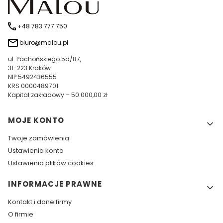
+48 783 777 750
biuro@malou.pl
ul. Pachońskiego 5d/87,
31-223 Kraków
NIP 5492436555
KRS 0000489701
Kapitał zakładowy – 50.000,00 zł
Linki w stopce
MOJE KONTO
Twoje zamówienia
Ustawienia konta
Ustawienia plików cookies
INFORMACJE PRAWNE
Kontakt i dane firmy
O firmie