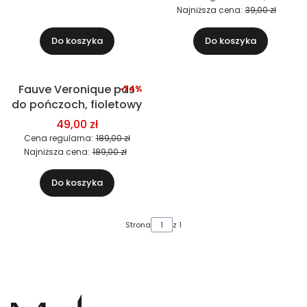
Najniższa cena:
39,00 zł
Do koszyka
Do koszyka
Fauve Veronique pas
-74%
Okazja
do pończoch, fioletowy
49,00 zł
Cena regularna:
189,00 zł
Najniższa cena:
189,00 zł
Do koszyka
Strona
z 1