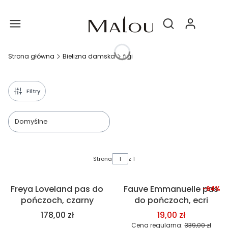
Produ
Otwórz wyszukiwa
Strona główna
Bielizna damska
figi
Filtry
Domyślne
Lista produktów
Strona
z 1
Freya Loveland pas do
Fauve Emmanuelle pas
-94%
Nowość
Okazja
pończoch, czarny
do pończoch, ecri
178,00 zł
19,00 zł
Cena regularna:
339,00 zł