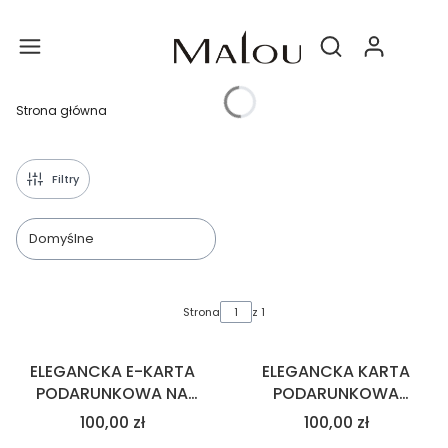
Produ
Otwórz wyszukiwa
Strona główna
Filtry
Domyślne
Lista produktów
Strona
z 1
ELEGANCKA E-KARTA
ELEGANCKA KARTA
PODARUNKOWA NA
PODARUNKOWA
PREZENT
DRUKOWANA NA
100,00 zł
100,00 zł
PREZENT