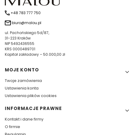
+48 783 777 750
biuro@malou.pl
ul. Pachońskiego 5d/87,
31-223 Kraków
NIP 5492436555
KRS 0000489701
Kapitał zakładowy – 50.000,00 zł
Linki w stopce
MOJE KONTO
Twoje zamówienia
Ustawienia konta
Ustawienia plików cookies
INFORMACJE PRAWNE
Kontakt i dane firmy
O firmie
Regulamin