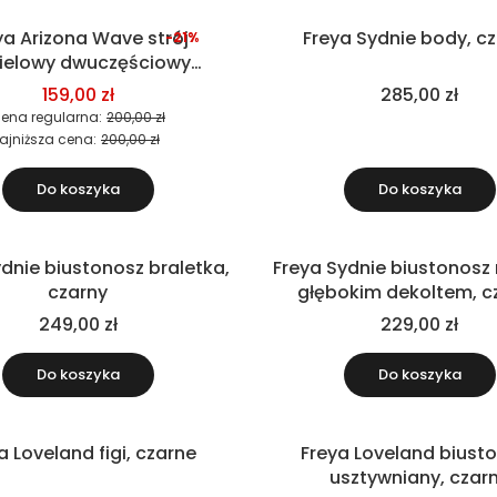
ya Arizona Wave strój
Freya Sydnie body, c
-21%
Nowość
ielowy dwuczęściowy
(biustonosz)
159,00 zł
285,00 zł
ena regularna:
200,00 zł
ajniższa cena:
200,00 zł
Do koszyka
Do koszyka
dnie biustonosz braletka,
Freya Sydnie biustonosz 
Nowość
czarny
głębokim dekoltem, c
249,00 zł
229,00 zł
Do koszyka
Do koszyka
a Loveland figi, czarne
Freya Loveland biust
Nowość
usztywniany, czar