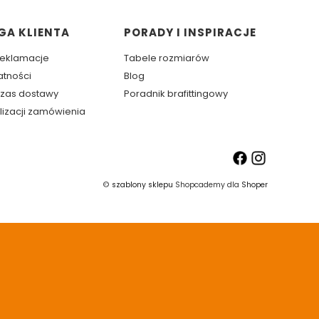
GA KLIENTA
PORADY I INSPIRACJE
 reklamacje
Tabele rozmiarów
atności
Blog
 czas dostawy
Poradnik brafittingowy
lizacji zamówienia
©
szablony sklepu
Shopcademy dla
Shoper