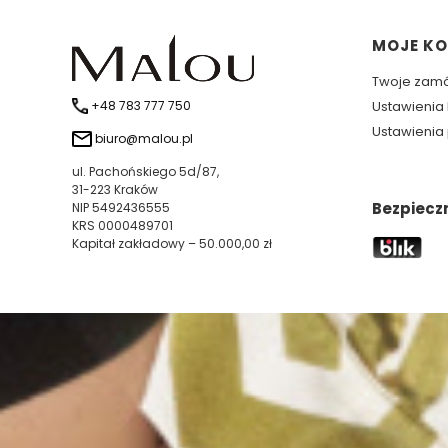
Linki 
MOJE K
Twoje zam
+48 783 777 750
Ustawienia
Ustawienia 
biuro@malou.pl
ul. Pachońskiego 5d/87,
31-223 Kraków
Bezpiecz
NIP 5492436555
KRS 0000489701
Kapitał zakładowy – 50.000,00 zł