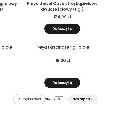
ąpielowy
Freya Jewel Cove strój kąpielowy
i)
dwuczęściowy (figi)
124,00 zł
Do koszyka
 białe
Freya Fascinate figi, białe
119,00 zł
Do koszyka
Poprzednia
Następna
Strona
z 12