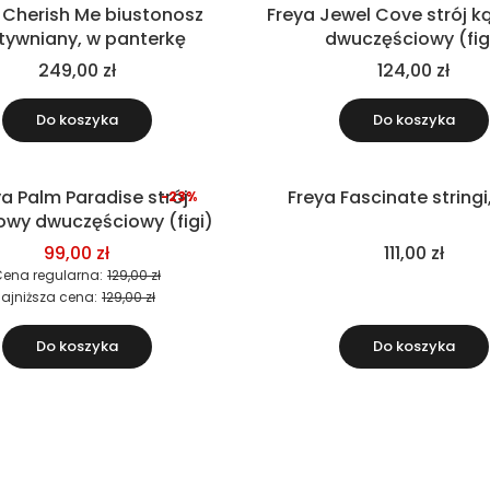
 Cherish Me biustonosz
Freya Jewel Cove strój k
tywniany, w panterkę
dwuczęściowy (fig
249,00 zł
124,00 zł
Do koszyka
Do koszyka
ya Palm Paradise strój
Freya Fascinate stringi,
-23%
owy dwuczęściowy (figi)
99,00 zł
111,00 zł
ena regularna:
129,00 zł
ajniższa cena:
129,00 zł
Do koszyka
Do koszyka