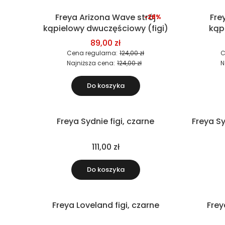
Freya Arizona Wave strój
Fre
-28%
Okazja
Okazja
kąpielowy dwuczęściowy (figi)
kąp
89,00 zł
Cena regularna:
124,00 zł
C
Najniższa cena:
124,00 zł
N
Do koszyka
Freya Sydnie figi, czarne
Freya Sy
Nowość
111,00 zł
Do koszyka
Freya Loveland figi, czarne
Frey