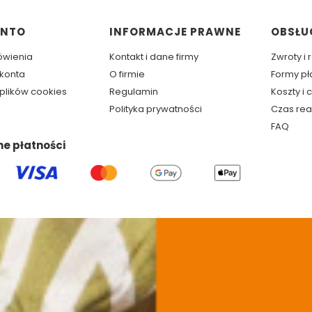
w stopce
ONTO
INFORMACJE PRAWNE
OBSŁU
ówienia
Kontakt i dane firmy
Zwroty i
 konta
O firmie
Formy pł
plików cookies
Regulamin
Koszty i
Polityka prywatności
Czas rea
FAQ
ne płatności