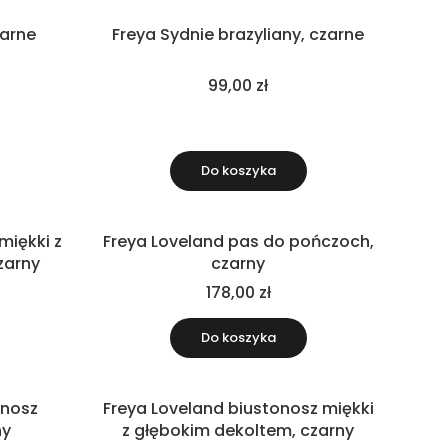
zarne
Freya Sydnie brazyliany, czarne
99,00 zł
Do koszyka
miękki z
Freya Loveland pas do pończoch,
Nowość
zarny
czarny
178,00 zł
Do koszyka
onosz
Freya Loveland biustonosz miękki
Nowość
ny
z głębokim dekoltem, czarny