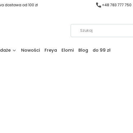
a dostawa od 100 zł
+48 783 777 750
daże
Nowości
Freya
Elomi
Blog
do 99 zł