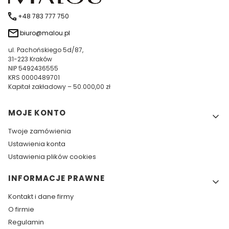
+48 783 777 750
biuro@malou.pl
ul. Pachońskiego 5d/87,
31-223 Kraków
NIP 5492436555
KRS 0000489701
Kapitał zakładowy – 50.000,00 zł
Linki w stopce
MOJE KONTO
Twoje zamówienia
Ustawienia konta
Ustawienia plików cookies
INFORMACJE PRAWNE
Kontakt i dane firmy
O firmie
Regulamin