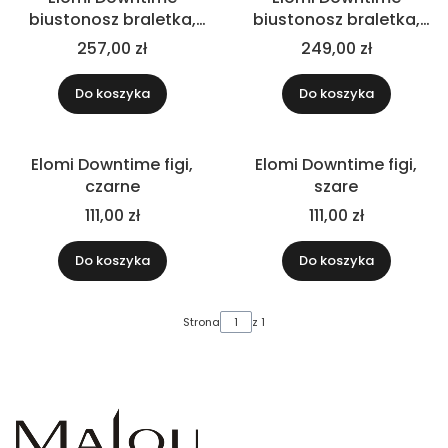
biustonosz braletka,
biustonosz braletka,
różowy
szary
257,00 zł
249,00 zł
Do koszyka
Do koszyka
Elomi Downtime figi,
Elomi Downtime figi,
czarne
szare
111,00 zł
111,00 zł
Do koszyka
Do koszyka
Strona
z 1