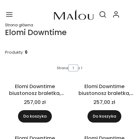
Produ
Otwórz wyszukiwa
Strona główna
Elomi Downtime
Produkty:
6
Lista produktów
Strona
z 1
Elomi Downtime
Elomi Downtime
biustonosz braletka,
biustonosz braletka,
czarny
granatowy
257,00 zł
257,00 zł
Do koszyka
Do koszyka
Elomi Downtime
Elomi Downtime