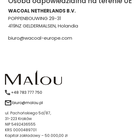
Osoba odpowiedzialna na terenie UE
WACOAL NETHERLANDS B.V.
POPPENBOUWING 29-31
419NZ GELDERMALSEN, Holandia
biuro@wacoal-europe.com
+48 783 777 750
biuro@malou.pl
ul. Pachońskiego 5d/87,
31-223 Kraków
NIP 5492436555
KRS 0000489701
Kapitał zakładowy – 50.000,00 zł