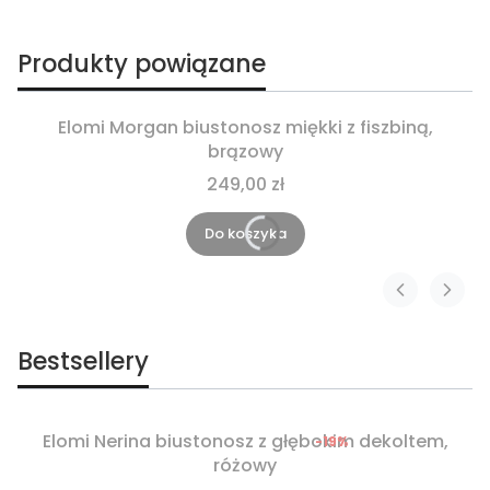
Produkty powiązane
Elomi Morgan biustonosz miękki z fiszbiną,
brązowy
249,00 zł
Do koszyka
Bestsellery
Elomi Nerina biustonosz z głębokim dekoltem,
-19%
Okazja
różowy
Nowość