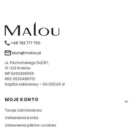
+48 783 777 750
biuro@malou.pl
ul. Pachońskiego 5d/87,
31-223 Kraków
NIP 5492436555
KRS 0000489701
Kapitał zakładowy – 50.000,00 zł
Linki w stopce
MOJE KONTO
Twoje zamówienia
Ustawienia konta
Ustawienia plików cookies