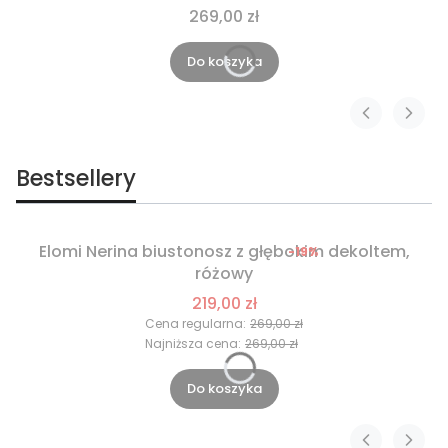
269,00 zł
Do koszyka
Bestsellery
Elomi Nerina biustonosz z głębokim dekoltem,
-19%
Okazja
różowy
Nowość
219,00 zł
Cena regularna:
269,00 zł
Najniższa cena:
269,00 zł
Do koszyka