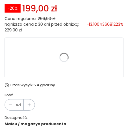
199,00 zł
-26%
Cena regularna:
269,00 zł
Najniższa cena z 30 dni przed obniżką:
-13.100436681223%
229,00 zł
Wybierz wariant produktu:
*
Rozmiar biustonosza UK / EU
Wybierz
Czas wysyłki:
24 godziny
Ilość
szt.
Dostępność:
Malou / magazyn producenta