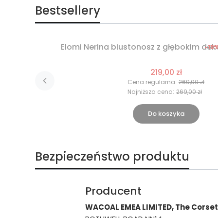
Bestsellery
Elomi Nerina biustonosz z głębokim dek
-19
Okazja
Nowość
219,00 zł
Cena regularna:
269,00 zł
Najniższa cena:
269,00 zł
Do koszyka
Bezpieczeństwo produktu
Producent
WACOAL EMEA LIMITED, The Corset