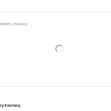
oltem, różowy
%
ry Factory