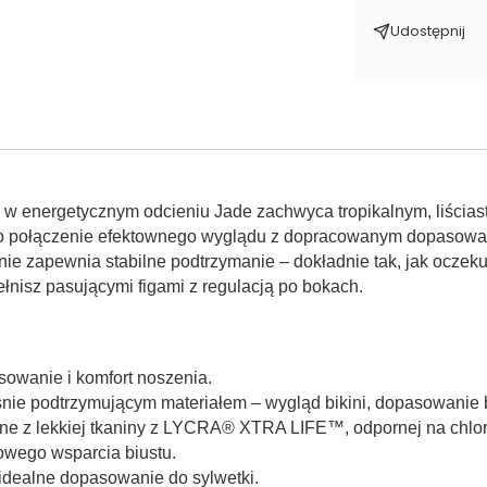
Udostępnij
 w energetycznym odcieniu Jade zachwyca tropikalnym, liścias
t. To połączenie efektownego wyglądu z dopracowanym dopasowan
nie zapewnia stabilne podtrzymanie – dokładnie tak, jak ocze
łnisz pasującymi figami z regulacją po bokach.
sowanie i komfort noszenia.
eśnie podtrzymującym materiałem – wygląd bikini, dopasowanie 
ne z lekkiej tkaniny z LYCRA® XTRA LIFE™, odpornej na chlor 
owego wsparcia biustu.
idealne dopasowanie do sylwetki.