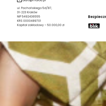
biuro@malou.pl
ul. Pachońskiego 5d/87,
31-223 Kraków
Bezpiecz
NIP 5492436555
KRS 0000489701
Kapitał zakładowy – 50.000,00 zł