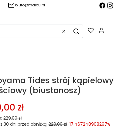
biuro@malou.pl
Produkty w k
Wyczyść
Szukaj
oyama Tides strój kąpielowy
ciowy (biustonosz)
,00 zł
:
229,00 zł
z 30 dni przed obniżką:
229,00 zł
-17.467248908297%