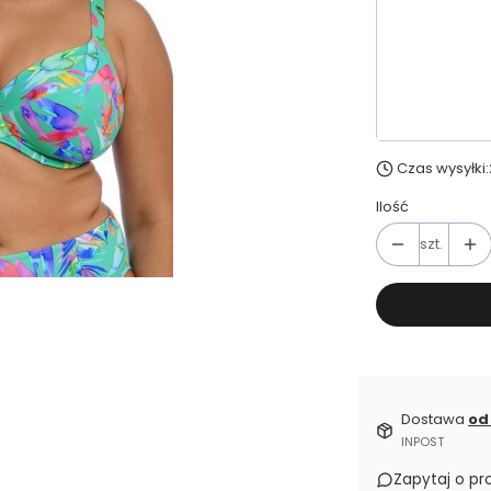
Wybierz wa
*
Rozmiar str
Wybierz
Czas wysyłki:
Ilość
szt.
Dostawa
od
INPOST
Zapytaj o pr