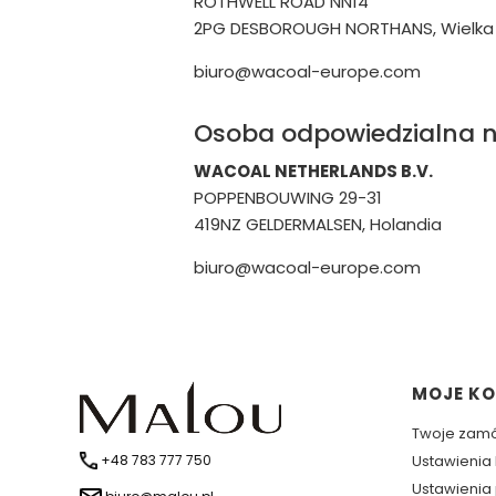
ROTHWELL ROAD NN14
2PG DESBOROUGH NORTHANS, Wielka 
biuro@wacoal-europe.com
Osoba odpowiedzialna n
WACOAL NETHERLANDS B.V.
POPPENBOUWING 29-31
419NZ GELDERMALSEN, Holandia
biuro@wacoal-europe.com
Linki 
MOJE K
Twoje zam
+48 783 777 750
Ustawienia
Ustawienia 