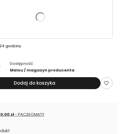
riant produktu:
ój kąpielowy TOP
24 godziny
Dostępność:
Malou / magazyn producenta
Dodaj do koszyka
 0,00 zł
- PACZKOMATY
odukt