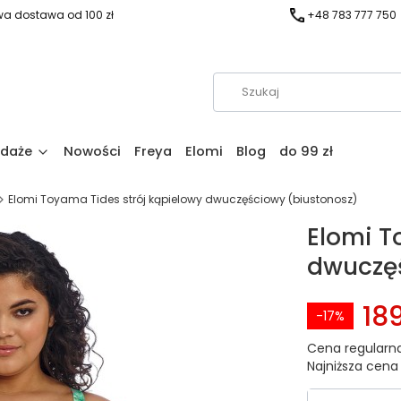
a dostawa od 100 zł
+48 783 777 750
daże
Nowości
Freya
Elomi
Blog
do 99 zł
Elomi Toyama Tides strój kąpielowy dwuczęściowy (biustonosz)
Elomi T
dwuczęś
189
-17%
Cena regularna
Najniższa cena 