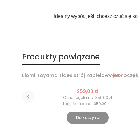
Idealny wybór, jeśli chcesz czuć się k
Produkty powiązane
Elomi Toyama Tides strój kąpielowy jednoczę
-26%
Okazja
259,00 zł
Cena regularna:
350,00 zł
Najniższa cena:
350,00 zł
Do koszyka