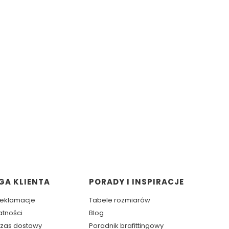
GA KLIENTA
PORADY I INSPIRACJE
 reklamacje
Tabele rozmiarów
atności
Blog
 czas dostawy
Poradnik brafittingowy