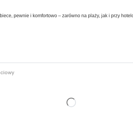
obiece, pewnie i komfortowo – zarówno na plaży, jak i przy hot
ściowy