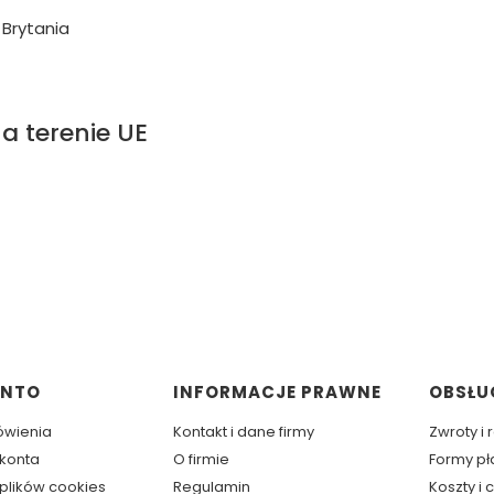
Brytania
a terenie UE
w stopce
ONTO
INFORMACJE PRAWNE
OBSŁU
ówienia
Kontakt i dane firmy
Zwroty i
 konta
O firmie
Formy pł
plików cookies
Regulamin
Koszty i