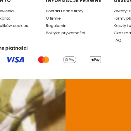
w stopce
ONTO
INFORMACJE PRAWNE
OBSŁU
ówienia
Kontakt i dane firmy
Zwroty i
 konta
O firmie
Formy pł
plików cookies
Regulamin
Koszty i
Polityka prywatności
Czas rea
FAQ
ne płatności