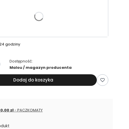
riant produktu:
24 godziny
Dostępność:
Malou / magazyn producenta
Dodaj do koszyka
 0,00 zł
- PACZKOMATY
odukt