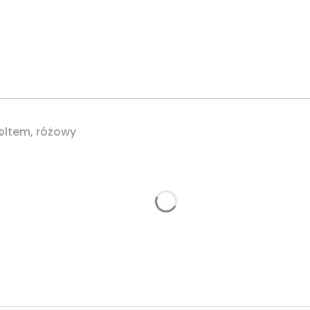
oltem, różowy
%