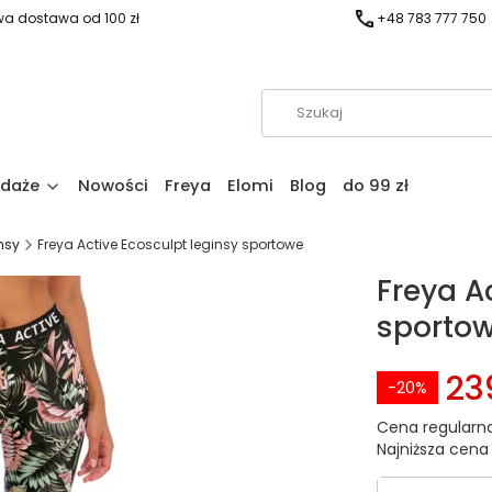
a dostawa od 100 zł
+48 783 777 750
daże
Nowości
Freya
Elomi
Blog
do 99 zł
nsy
Freya Active Ecosculpt leginsy sportowe
Freya A
sporto
239
-20%
Cena regularna
Najniższa cena 