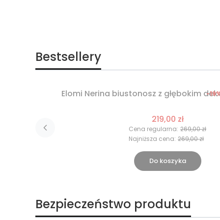
Bestsellery
Elomi Nerina biustonosz z głębokim dek
-19
Okazja
Nowość
219,00 zł
Cena regularna:
269,00 zł
Najniższa cena:
269,00 zł
Do koszyka
Bezpieczeństwo produktu