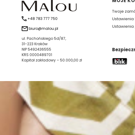
Linki 
MOJE K
Twoje zam
+48 783 777 750
Ustawienia
Ustawienia 
biuro@malou.pl
ul. Pachońskiego 5d/87,
31-223 Kraków
Bezpiecz
NIP 5492436555
KRS 0000489701
Kapitał zakładowy – 50.000,00 zł