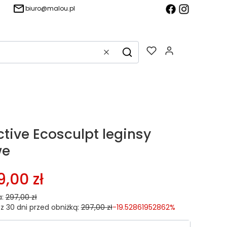
biuro@malou.pl
Produkty w k
Wyczyść
Szukaj
ctive Ecosculpt leginsy
we
,00 zł
:
297,00 zł
z 30 dni przed obniżką:
297,00 zł
-19.52861952862%