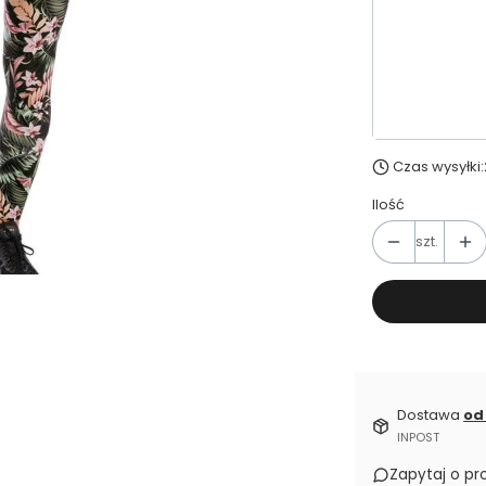
Wybierz wa
*
Odzież
Wybierz
Czas wysyłki:
Ilość
szt.
Dostawa
od
INPOST
Zapytaj o pr