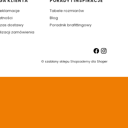
GA KLIENTA
PORADY I INSPIRACJE
 reklamacje
Tabele rozmiarów
atności
Blog
 czas dostawy
Poradnik brafittingowy
lizacji zamówienia
©
szablony sklepu
Shopcademy dla
Shoper